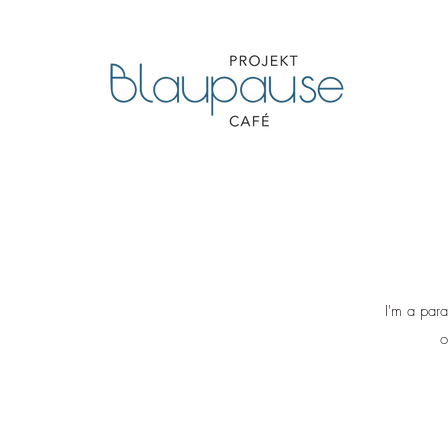
I'm a para
o