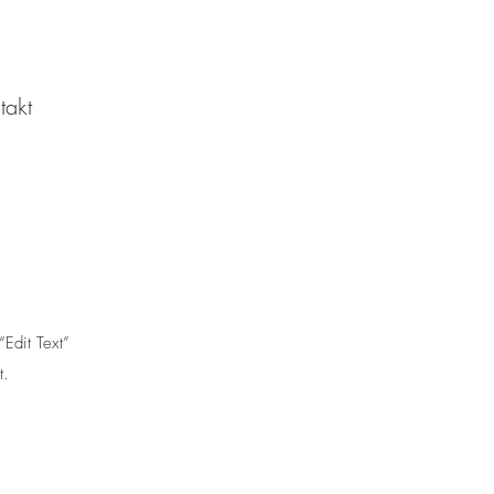
takt
“Edit Text”
t.