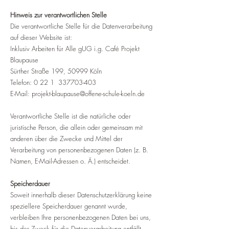
Hinweis zur verantwortlichen Stelle
Die verantwortliche Stelle für die Datenverarbeitung
auf dieser Website ist:
Inklusiv Arbeiten für Alle gUG i.g. Café Projekt
Blaupause
Sürther Straße 199, 50999 Köln
Telefon: 0 22 1
337703-403
E-Mail: projekt-blaupause@offene-schule-koeln.de
Verantwortliche Stelle ist die natürliche oder
juristische Person, die allein oder gemeinsam mit
anderen über die Zwecke und Mittel der
Verarbeitung von personenbezogenen Daten (z. B.
Namen, E-Mail-Adressen o. Ä.) entscheidet.
Speicherdauer
Soweit innerhalb dieser Datenschutzerklärung keine
speziellere Speicherdauer genannt wurde,
verbleiben Ihre personenbezogenen Daten bei uns,
bis der Zweck für die Datenverarbeitung entfällt.