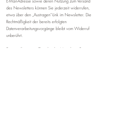
E-Mail-Adresse sowie deren Nutzung zum Versand
des Newsletters können Sie jederzeit widerrufen,
etwa über den „Austragen“-Link im Newsletter. Die
Rechtmäßigkeit der bereits erfolgten
Datenverarbeitungsvorgänge bleibt vom Widerruf
unberührt.
Die von Ihnen zum Zwecke des Newsletter-Bezugs
bei uns hinterlegten Daten werden von uns bis zu
Ihrer Austragung aus dem Newsletter bei uns bzw.
dem Newsletterdiensteanbieter gespeichert und
nach der Abbestellung des Newsletters oder nach
Zweckfortfall aus der Newsletterverteilerliste
gelöscht. Wir behalten uns vor, E-Mail-Adressen aus
unserem Newsletterverteiler nach eigenem
Ermessen im Rahmen unseres berechtigten
Interesses nach Art. 6 Abs. 1 lit. f DSGVO zu
löschen oder zu sperren.
Daten, die zu anderen Zwecken bei uns
gespeichert wurden, bleiben hiervon unberührt.